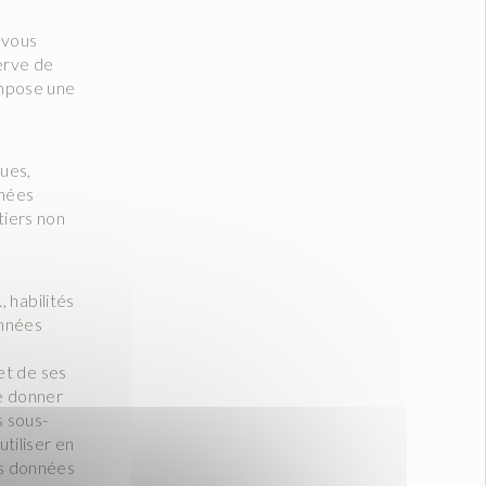
 vous
erve de
 impose une
ques,
nnées
iers non
 habilités
onnées
et de ses
de donner
s sous-
utiliser en
es données