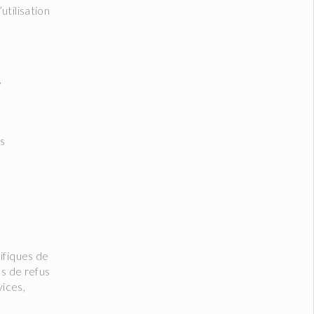
utilisation
,
ls
ifiques de
as de refus
vices,