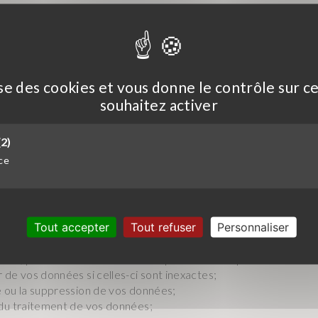
s ci-dessus, Foodex s’engage à ne pas vendre, louer, céder ou 
 sans votre consentement préalable, à moins d’y être contraints
légale, lutte contre la fraude ou l’abus, exercice des droits de l
lise des cookies et vous donne le contrôle sur c
souhaitez activer
s des données personnelles collectées sont situés en dehors de
contrat de protection des données, basé sur les clauses types
2)
es de la directive 95/46/CE du 24 octobre 1995 en vigueur à l
é signé avec ces tiers.
ce
ons légales et réglementaires applicables, en particulier la lo
ative à l’informatique, aux fichiers et aux libertés, ainsi que le
Tout accepter
Tout refuser
Personnaliser
u 27 avril 2016 (applicable au 25 mai 2018), vous disposez d
ccès, pour connaître les données personnelles qui vous concern
 de vos données si celles-ci sont inexactes;
 ou la suppression de vos données;
 du traitement de vos données;