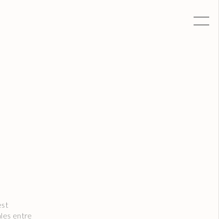
est
ales entre