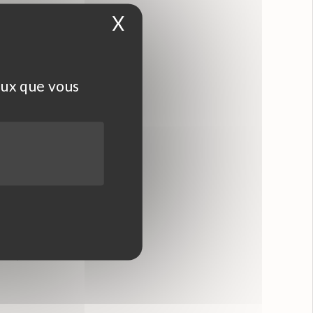
X
Masquer le bandea
donner accès
 par un
a défense…)
eux que vous
 l’Union
 établies
a date de
i n°78-17 du
 règlement
es droits
ent;