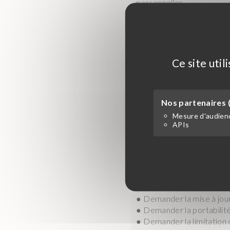
personnelles.
En dehors des cas énoncé
à des tiers à vos données
motif légitime (obligation 
Ce site uti
Certains des destinataire
Européenne, au Japon. Un 
Nos partenaires (
conformément aux exigenc
signature de l’accord, a ét
Mesure d'audien
APIs
Conformément aux dispositi
6 janvier 1978 modifiée rel
européen N°2016/679/UE d
suivants :
● Exercer votre droit d’a
● Demander la mise à jour
● Demander la portabilité
● Demander la limitation