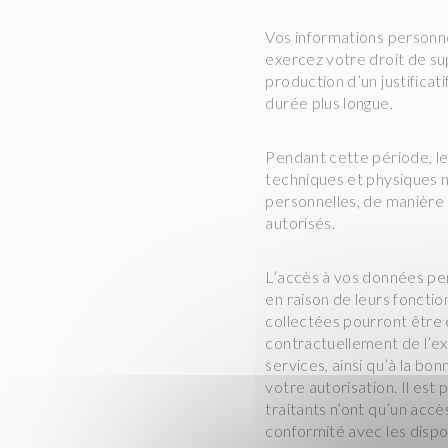
Vos informations personne
exercez votre droit de s
production d’un justificat
durée plus longue.
Pendant cette période, le 
techniques et physiques n
personnelles, de manière
autorisés.
L’accès à vos données per
en raison de leurs fonctio
collectées pourront être
contractuellement de l’ex
services, ainsi qu’à la bo
votre autorisation. Il est 
traitants n’ont qu’un accè
conformité avec les dispo