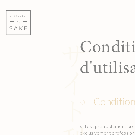
Skip
Panneau de gestion des cookies
to
content
Conditi
d'utilis
Condition
« Il est préalablement pré
exclusivement professionn