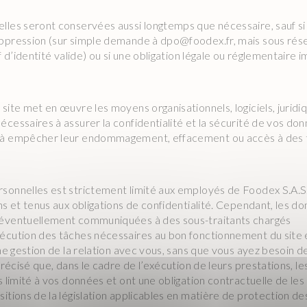
lles seront conservées aussi longtemps que nécessaire, sauf si
uppression (sur simple demande à dpo@foodex.fr, mais sous rés
if d’identité valide) ou si une obligation légale ou réglementaire
site met en œuvre les moyens organisationnels, logiciels, juridi
écessaires à assurer la confidentialité et la sécurité de vos do
 à empêcher leur endommagement, effacement ou accès à des t
sonnelles est strictement limité aux employés de Foodex S.A.S.,
ns et tenus aux obligations de confidentialité. Cependant, les d
 éventuellement communiquées à des sous-traitants chargés
écution des tâches nécessaires au bon fonctionnement du site 
nne gestion de la relation avec vous, sans que vous ayez besoin 
précisé que, dans le cadre de l’exécution de leurs prestations, le
s limité à vos données et ont une obligation contractuelle de les 
sitions de la législation applicables en matière de protection d