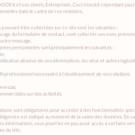
ODEX et ses clients Entreprises. Ceci n’exclut cependant pas l’
nnelles dans le cadre de ces relations.
pouvant être collectées sur ce site sont les suivantes :
issage du formulaire de contact, sont collectés vos nom, prénom
votre message.
onnées personnelles sont principalement les suivantes :
te;
utilisation abusive de vos informations, les virus et autres logicie
fil professionnel nécessaire à l’établissement de nos relations
mercial;
ommerciales sur nos activités.
tions sont obligatoires pour accéder à des fonctionnalités spéc
bligatoire est indiqué au moment de la saisie des données. En c
es informations, vous pourriez ne pas avoir accès à certains ser
es du site.